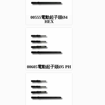
00555電動起子頭Ø4
HEX
00605電動起子頭Ø5 PH