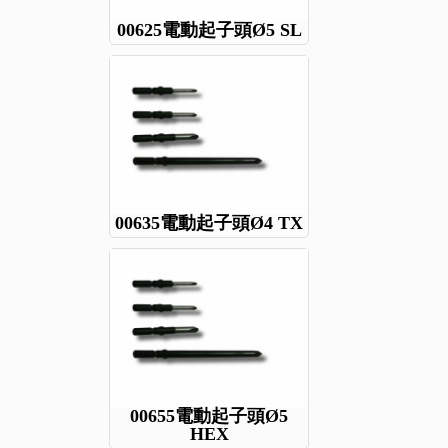
00625電動起子頭Ø5 SL
00635電動起子頭Ø4 TX
00655電動起子頭Ø5
HEX