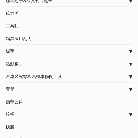
螺絲起子&深孔套筒起子
倍力剪
工具鉗
鎢鋼萬用刮刀
扳手
活動板手
汽車裝配線和汽機車修配工具
套筒
衝擊套筒
接桿
快脫