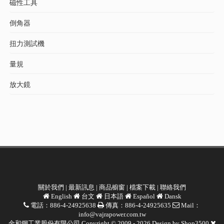
磁性工具
倒角器
扭力測試機
量規
放大鏡
關於我們
|
最新訊息
|
商品櫥窗
|
檔案下載
|
聯絡我們
English
台文
日本語
Español
Dansk
電話：886-4-24925638
傳真：886-4-24925635
Mail：
info@vajrapower.com.tw
金和鋼工業股份有限公司 Copyright © 2009 - 2026 Design by
Shop3500