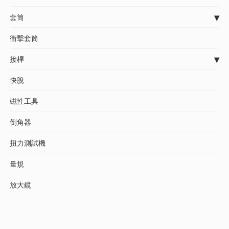
套筒
衝擊套筒
接桿
快脫
磁性工具
倒角器
扭力測試機
量規
放大鏡