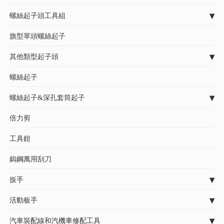
螺絲起子頭工具組
旗型單頭螺絲起子
其他類型起子頭
螺絲起子
螺絲起子&深孔套筒起子
倍力剪
工具鉗
鎢鋼萬用刮刀
扳手
活動板手
汽車裝配線和汽機車修配工具