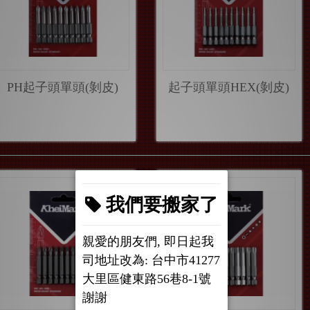
PH起子頭單頭(剝皮)
起子頭單頭HEX(剝皮)
我們要搬家了
親愛的朋友們, 即日起我
司地址改為: 台中市41277
大里區健東路56巷8-1號
謝謝