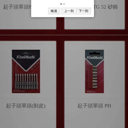
起子頭單頭PZ(剝頭)
TG起子頭TG 52 砂鉻
略過
上一則
下一則
起子頭單頭(剝皮)
起子頭單頭 PH