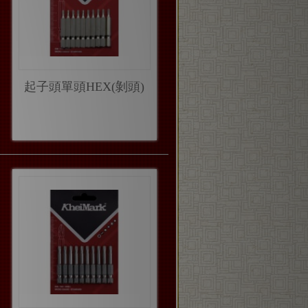
起子頭單頭HEX(剝頭)