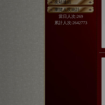
友站連結
瀏覽人次統計
當日人次:269
累計人次:2642773