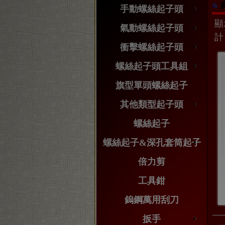
手動螺絲起子頭
顯示
氣動螺絲起子頭
計
衝擊螺絲起子頭
螺絲起子頭工具組
旗型單頭螺絲起子
其他類型起子頭
螺絲起子
螺絲起子&深孔套筒起子
倍力剪
工具鉗
鎢鋼萬用刮刀
扳手