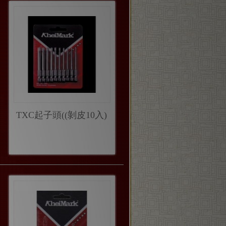
TXC起子頭((剝皮10入)