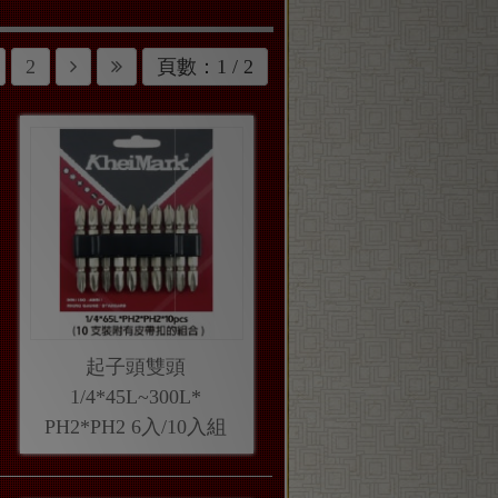
2
頁數：1 / 2
起子頭雙頭
1/4*45L~300L*
PH2*PH2 6入/10入組