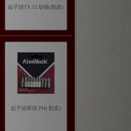
起子頭TX 52 砂鉻(剝皮)
起子頭單頭 PH( 剝皮)