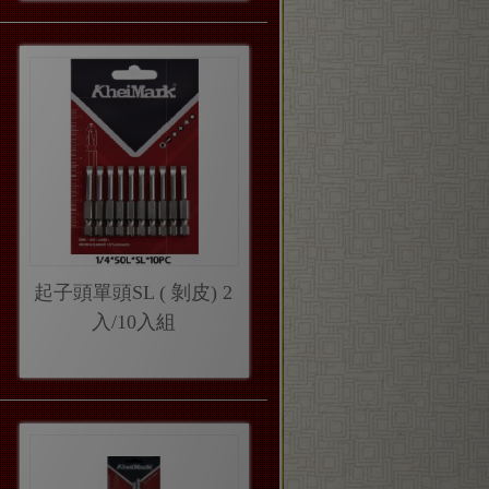
起子頭單頭SL ( 剝皮) 2
入/10入組