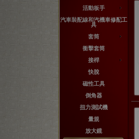
活動板手
汽車裝配線和汽機車修配工
具
套筒
衝擊套筒
接桿
快脫
磁性工具
倒角器
扭力測試機
量規
放大鏡