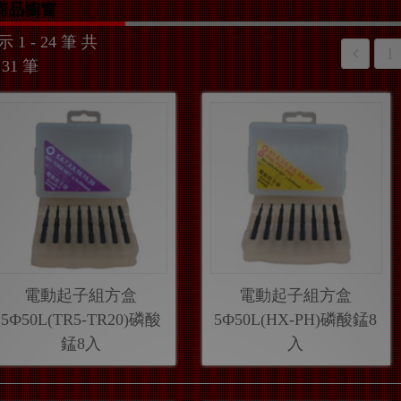
商品櫥窗
 1 - 24 筆 共
1
 31 筆
電動起子組方盒
電動起子組方盒
5Ф50L(TR5-TR20)磷酸
5Ф50L(HX-PH)磷酸錳8
錳8入
入