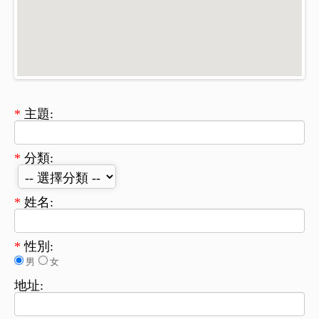
*
主題:
*
分類:
*
姓名:
*
性別:
男
女
地址: